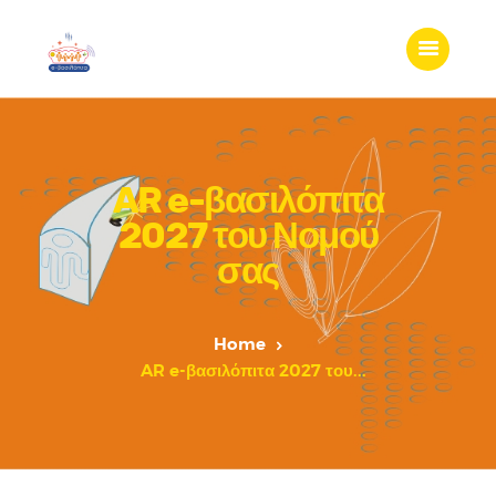
AR e-βασιλόπιτα
2027 του Νομού
σας
Home
AR e-βασιλόπιτα 2027 του...