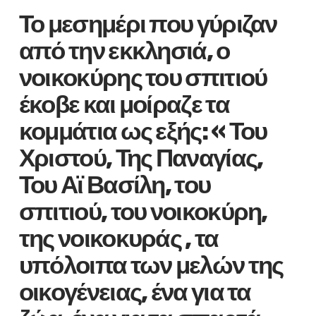
Το μεσημέρι που γύριζαν
από την εκκλησιά, ο
νοικοκύρης του σπιτιού
έκοβε και μοίραζε τα
κομμάτια ως εξής: « Του
Χριστού, Της Παναγίας,
Του Αϊ Βασίλη, του
σπιτιού, του νοικοκύρη,
της νοικοκυράς , τα
υπόλοιπα των μελών της
οικογένειας, ένα για τα