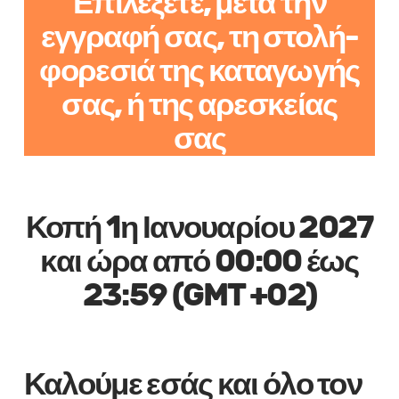
Επιλέξετε, μετά την
εγγραφή σας, τη στολή-
φορεσιά της καταγωγής
σας, ή της αρεσκείας
σας
Κοπή 1η Ιανουαρίου 2027
και ώρα από 00:00 έως
23:59 (GMT +02)
Καλούμε εσάς και όλο τον