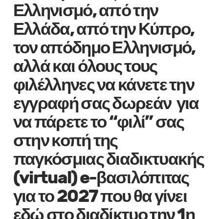
Ελληνισμό, από την
Ελλάδα, από την Κύπρο,
τον απόδημο Ελληνισμό,
αλλά και όλους τους
φιλέλληνες να κάνετε την
εγγραφή σας δωρεάν για
να πάρετε το “φιλί” σας
στην κοπή της
παγκόσμιας διαδικτυακής
(virtual) e-βασιλόπιτας
για το 2027 που θα γίνει
εδώ στο διαδίκτυο την 1η