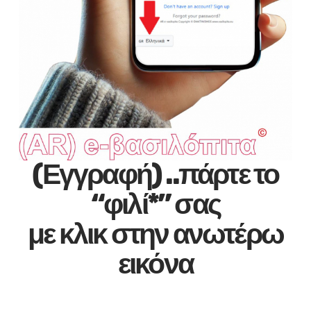
(Εγγραφή) ..πάρτε το
“φιλί*” σας
με κλικ στην ανωτέρω
εικόνα