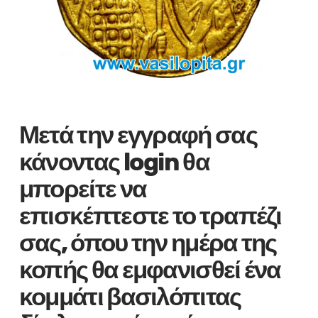
Μετά την εγγραφή σας
κάνοντας login θα
μπορείτε να
επισκέπτεστε το τραπέζι
σας, όπου την ημέρα της
κοπής θα εμφανισθεί ένα
κομμάτι βασιλόπιτας