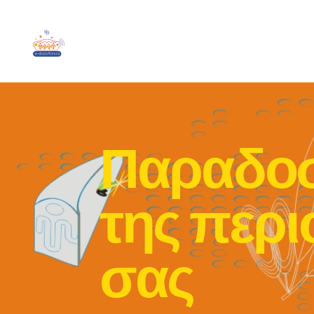
Παραδοσ
της περι
σας