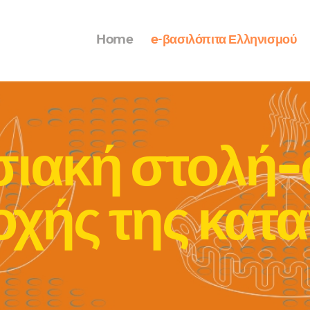
Home
e-βασιλόπιτα Ελληνισμού
ιακή στολή-
οχής της κατ