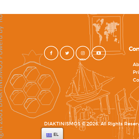
Con
Ab
Pr
Co
DIAKTINISMOS © 2026. All Rights Reser
EL