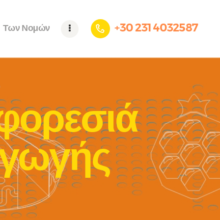
+30 231 4032587
Των Νομών
φορεσιά
αγωγής