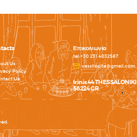
tacts
Επικοινωνία
tel:+30 231 4032587
out Us
vassilopita@gmail.com
ivacy Policy
ntact Us
Irinis 44 THESSALONIKI
56224 GR
ved.