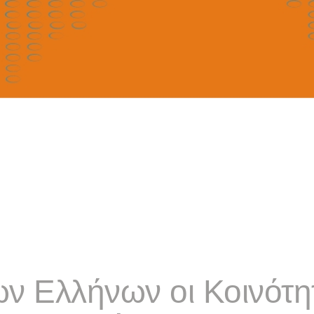
ων Ελλήνων οι Κοινότη