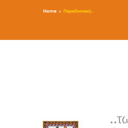
Home
Παραδοσιακή...
..τ