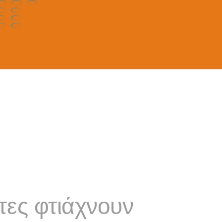
τες φτιάχνουν