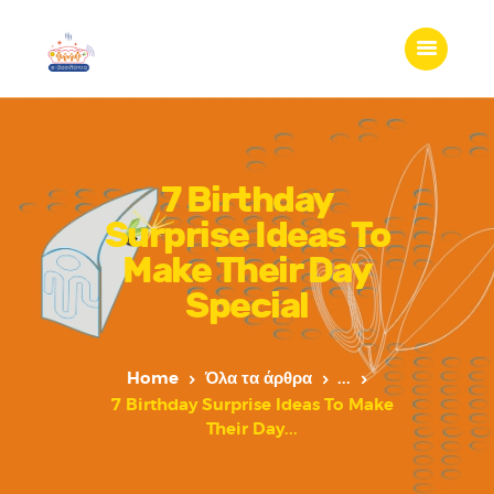
7 Birthday
Surprise Ideas To
Make Their Day
Special
Home
Όλα τα άρθρα
...
7 Birthday Surprise Ideas To Make
Their Day...