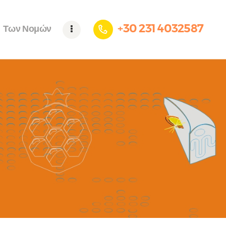
+30 231 4032587
Των Νομών