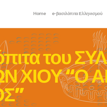
Home
e-βασιλόπιτα Ελληνισμού
όπιτα του Σ
 ΧΙΟΥ “Ο Α
ΟΣ”