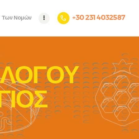
+30 231 4032587
Των Νομών
ΥΛΛΟΓΟΥ
ΓΙΟΣ