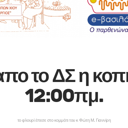
απο το ΔΣ η κο
12:00πμ.
το φλουρί έπεσε στο κομμάτι του κ Φώτη Μ. Γιαννίρη