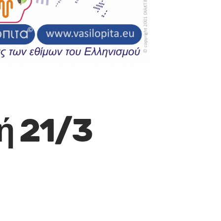
πή 21/3