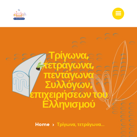
Τρίγωνα,
τετράγωνα,
πεντάγωνα
Συλλόγων,
επιχειρήσεων του
Ελληνισμού
Home
Τρίγωνα, τετράγωνα...