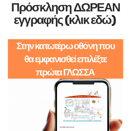
Πρόσκληση ΔΩΡΕΑΝ
εγγραφής (κλικ εδώ)
Στην κατωτέρω οθόνη που
θα εμφανισθεί επιλέξτε
πρώτα ΓΛΩΣΣΑ