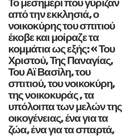
Το μεσημέρι που γύριζαν
από την εκκλησιά, ο
νοικοκύρης του σπιτιού
έκοβε και μοίραζε τα
κομμάτια ως εξής: « Του
Χριστού, Της Παναγίας,
Του Αϊ Βασίλη, του
σπιτιού, του νοικοκύρη,
της νοικοκυράς , τα
υπόλοιπα των μελών της
οικογένειας, ένα για τα
ζώα, ένα για τα σπαρτά,