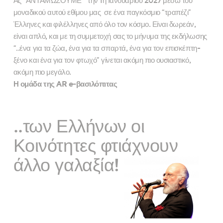
Ας “ΑΝΤΑΜΩΣΟΥΜΕ” την 1η Ιανουαρίου 2027 μέσω του
μοναδικού αυτού εθίμου μας σε ένα παγκόσμιο “τραπέζι”
Έλληνες και φιλέλληνες από όλο τον κόσμο. Είναι δωρεάν,
είναι απλό, και με τη συμμετοχή σας το μήνυμα της εκδήλωσης
“..ένα για τα ζώα, ένα για τα σπαρτά, ένα για τον επισκέπτη-
ξένο και ένα για τον φτωχό” γίνεται ακόμη πιο ουσιαστικό,
ακόμη πιο μεγάλο.
Η ομάδα της AR e-βασιλόπιτας
..των Ελλήνων οι
Κοινότητες φτιάχνουν
άλλο γαλαξία!