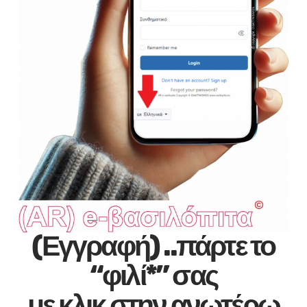
(Εγγραφή) ..πάρτε το
“φιλί*” σας
με κλικ στην ανωτέρω