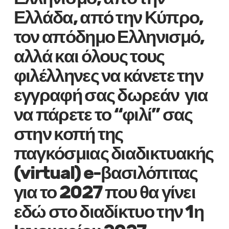
Ελλάδα, από την Κύπρο,
τον απόδημο Ελληνισμό,
αλλά και όλους τους
φιλέλληνες να κάνετε την
εγγραφή σας δωρεάν για
να πάρετε το “φιλί” σας
στην κοπή της
παγκόσμιας διαδικτυακής
(virtual) e-βασιλόπιτας
για το 2027 που θα γίνει
εδώ στο διαδίκτυο την 1η