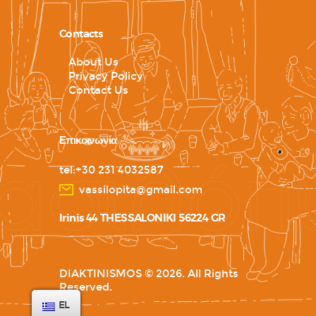
Contacts
About Us
Privacy Policy
Contact Us
Επικοινωνία
tel:+30 231 4032587
vassilopita@gmail.com
Irinis 44 THESSALONIKI 56224 GR
DIAKTINISMOS © 2026. All Rights
Reserved.
EL