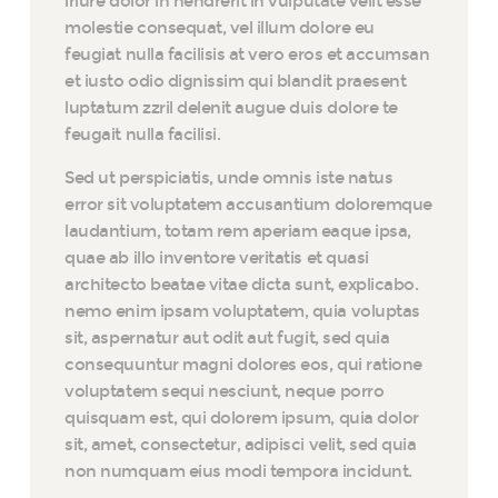
iriure dolor in hendrerit in vulputate velit esse
molestie consequat, vel illum dolore eu
feugiat nulla facilisis at vero eros et accumsan
et iusto odio dignissim qui blandit praesent
luptatum zzril delenit augue duis dolore te
feugait nulla facilisi.
Sed ut perspiciatis, unde omnis iste natus
error sit voluptatem accusantium doloremque
laudantium, totam rem aperiam eaque ipsa,
quae ab illo inventore veritatis et quasi
architecto beatae vitae dicta sunt, explicabo.
nemo enim ipsam voluptatem, quia voluptas
sit, aspernatur aut odit aut fugit, sed quia
consequuntur magni dolores eos, qui ratione
voluptatem sequi nesciunt, neque porro
quisquam est, qui dolorem ipsum, quia dolor
sit, amet, consectetur, adipisci velit, sed quia
non numquam eius modi tempora incidunt.