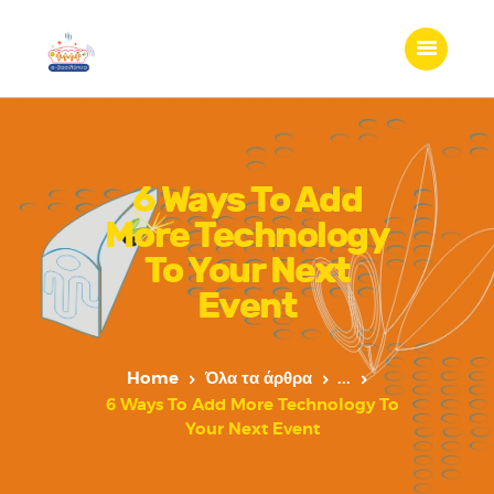
6 Ways To Add
More Technology
To Your Next
Event
Home
Όλα τα άρθρα
...
6 Ways To Add More Technology To
Your Next Event